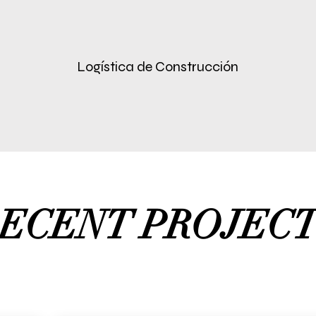
esté pulido y perfeccionado. Creemos en no dejar piedr
Logística de Construcción
al Contractor es un reflejo de nuestra dedicación a la
ran. Al elegirnos, no solo estás obteniendo un contra
invertidos en dar vida a tu proyecto soñado. Explora
tras capacidades y la calidad de nuestro trabajo, e i
cto de construcción o renovación.
ECENT PROJEC