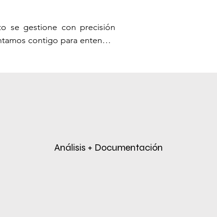
o se gestione con precisión 
ntamos contigo para entender 
ase sólida para el proyecto, 
imentados da vida a tus ideas 
 de posibilidades, asegurando 
os constructores y artesanos 
Análisis + Documentación
ión, manteniéndote informado 
no de obra asegura que cada 
do del proyecto completado, 