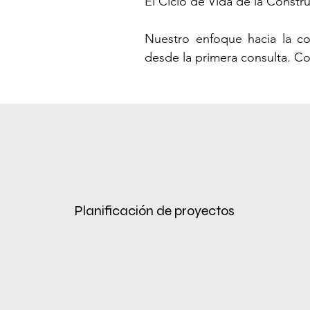
El Ciclo de Vida de la Constru
Nuestro enfoque hacia la co
desde la primera consulta. C
tus necesidades, preferencia
abarcando todo desde discusi
Transitando al diseño concept
con renderizados y planos det
que el diseño final se alinee 
La construcción y ejecución 
Planificación de proyectos
experimentados convierten lo
e involucrado en cada paso.
proyecto no solo cumpla, sino 
La fase final de nuestro ci