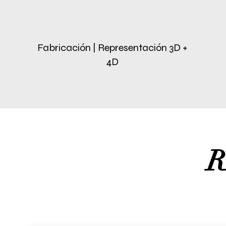
asegurando que cada detalle 
completa satisfacción.

Fabricación | Representación 3D +
Tu Proyecto, Nuestra Pasión

4D
Cada proyecto en J & M Gener
por crear espacios que inspi
profesionales profundamente 
para ver la amplitud de nues
juntos para tu próximo proye
R