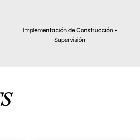
a sin mover, garantizando tu 
Implementación de Construcción +
Supervisión
 excelencia y nuestra pasión 
tista; estás asociándote con 
 nuestra página de proyectos 
magina lo que podemos lograr 
TS