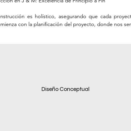
cción en J & M: Excelencia de Principio a Fin

nstrucción es holístico, asegurando que cada proyect
omienza con la planificación del proyecto, donde nos se
s y visión. Esta etapa es crucial para establecer una b
ones presupuestarias hasta estimaciones de plazos.

ual, nuestro equipo de diseñadores y arquitectos exper
allados. Esta fase permite una exploración colaborativa
perfectamente con tus expectativas.

forman el núcleo de nuestro ciclo de vida, donde nuestr
Diseño Conceptual
s diseños en realidad. Damos prioridad a la comunicac
 Nuestro compromiso con materiales de calidad y ma
que supere los estándares de la industria.

clo de vida implica una revisión exhaustiva y recorri